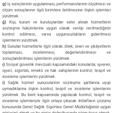
g)
İş süreçlerinin uygulanması, performanslarının ölçülmesi ve
ölçüm sonuçlarının ilgili birimlere iletilmesine ilişkin işlemleri
yürütmek.
ğ)
Kişi, kurum ve kuruluşlardan satın alınan hizmetlerin
sözleşme hükümlerine uygun olarak verilip verilmediğinin
kontrol edilmesi, varsa uygunsuzlukların giderilmesi
işlemlerini yürütmek.
h)
Sunulan hizmetlerle ilgili olarak; dilek, öneri ve şikâyetlerin
toplanması, incelenmesi, değerlendirilmesi ve
sonuçlandırılması işlemlerini yürütmek.
ı)
Sosyal güvenlik mevzuatı kapsamındaki konularda; işveren,
işyeri, sigortalı, emekli ve hak sahiplerinin kontrol, tespit ve
inceleme işlemlerini yürütmek.
i)
Sağlık hizmet sunucularının sözleşme şartlarına uyup
uymadıklarına ilişkin kontrol, tespit ve inceleme işlemlerini
yürütmek. Bu bent kapsamında yapılacak kontrol, tespit ve
inceleme işlemleriyle ilgili ortaya çıkacak ihtilafların çözümü
konusunda Genel Sağlık Sigortası Genel Müdürlüğünün uygun
görüşünü almak ve bu görüş doğrultusunda işlem tesis etmek.