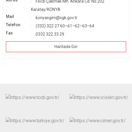
Adres
Fevzi Çakmak Mh. Ankara Cd. No:202
Karatay/KONYA
Mail
konyasgim@sgk.gov.tr
Telefon
(332) 322 27 60–61–62–63–64
Fax
0332 322 33 29
Haritada Gör