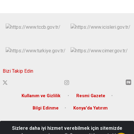
Bizi Takip Edin
Kullanım ve Gizlilik
Resmi Gazete
Bilgi Edinme
Konya'da Yatırım
Ferhuniye Mah. Karatay Sk. No:3 (Kılıçarslan Meydanı)
Sizlere daha iyi hizmet verebilmek için sitemizde
Selçuklu/KONYA E-Posta : konya@icisleri.gov.tr