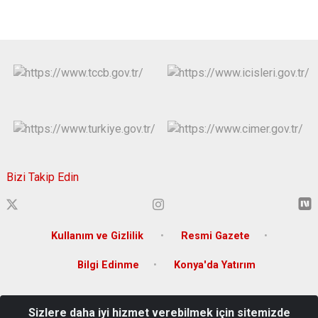
Bizi Takip Edin
Kullanım ve Gizlilik
Resmi Gazete
Bilgi Edinme
Konya'da Yatırım
Ferhuniye Mah. Karatay Sk. No:3 (Kılıçarslan Meydanı)
Sizlere daha iyi hizmet verebilmek için sitemizde
Selçuklu/KONYA E-Posta : konya@icisleri.gov.tr