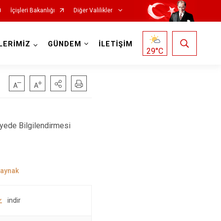
İçişleri Bakanlığı
Diğer Valilikler
LERİMİZ
GÜNDEM
İLETİŞİM
29
°C
ayede Bilgilendirmesi
indir