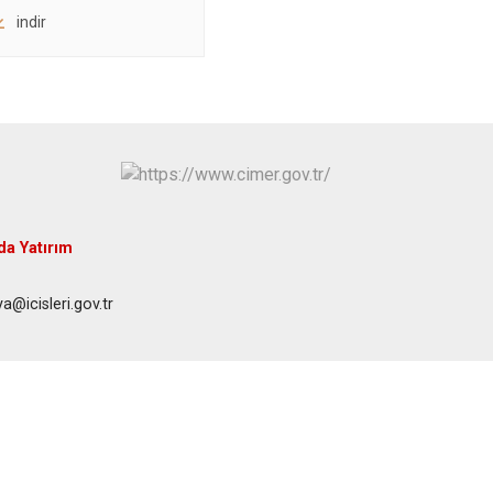
indir
da Yatırım
@icisleri.gov.tr