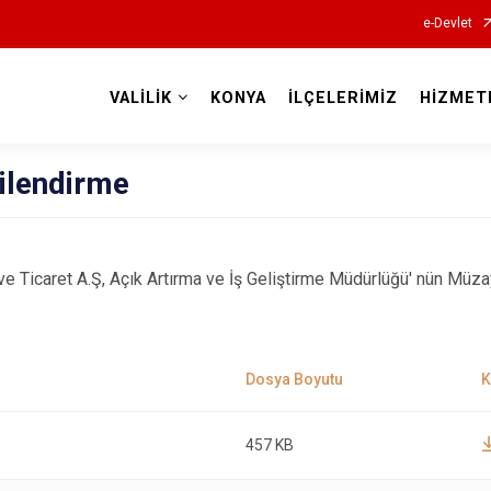
e-Devlet
VALİLİK
KONYA
İLÇELERİMİZ
HİZMET
Valilikler
ilendirme
e Ticaret A.Ş, Açık Artırma ve İş Geliştirme Müdürlüğü' nün Müz
457 KB